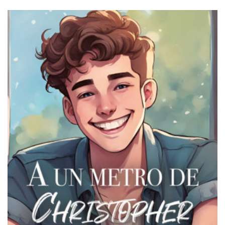
PRECIO
PRECIO
ORIGINAL
ACTUAL
ERA:
ES:
€18,95.
€5,95.