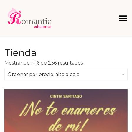
Menú
Tienda
Ordenado
Mostrando 1–16 de 236 resultados
por
precio:
Ordenar por precio: alto a bajo
alto
a
bajo