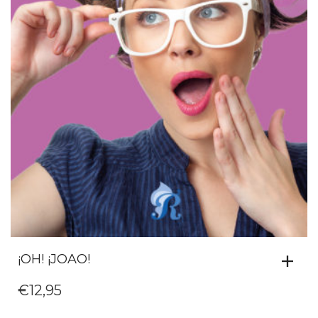
¡OH! ¡JOAO!
€
12,95