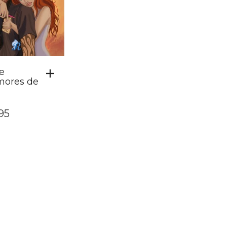
te
mores de
,95