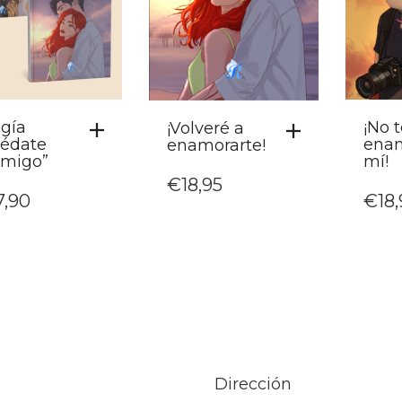
ogía
¡No 
¡Volveré a
édate
ena
enamorarte!
migo”
mí!
€
18,95
7,90
€
18
Dirección