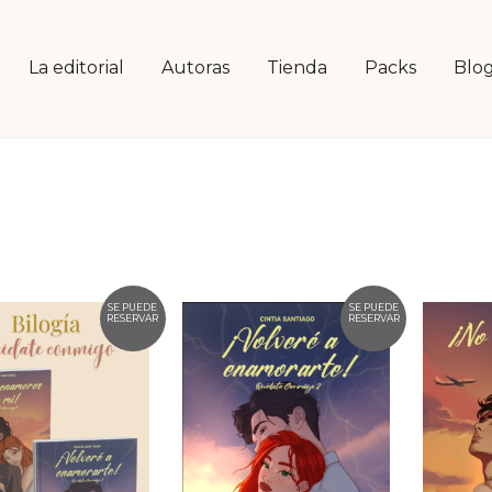
La editorial
Autoras
Tienda
Packs
Blo
SE PUEDE
SE PUEDE
RESERVAR
RESERVAR