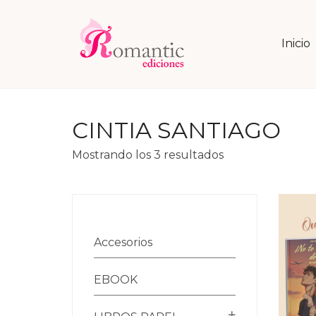
Inicio
CINTIA SANTIAGO
Ordenado
Mostrando los 3 resultados
por
precio:
alto
a
bajo
Accesorios
EBOOK