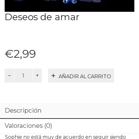
Deseos de amar
€
2,99
Deseos
AÑADIR AL CARRITO
de
amar
cantidad
Descripción
Valoraciones (0)
Sophie no está muy de acuerdo en seguir siendo