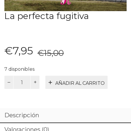
La perfecta fugitiva
El
El
€
7,95
€
15,00
precio
precio
original
actual
7 disponibles
era:
es:
La
AÑADIR AL CARRITO
perfecta
€15,00.
€7,95.
fugitiva
cantidad
Descripción
Valoraciones (0)