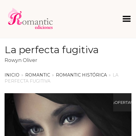
Menú
La perfecta fugitiva
Rowyn Oliver
INICIO
»
ROMANTIC
»
ROMANTIC HISTÓRICA
»
LA
PERFECTA FUGITIVA
+
¡OFERTA!