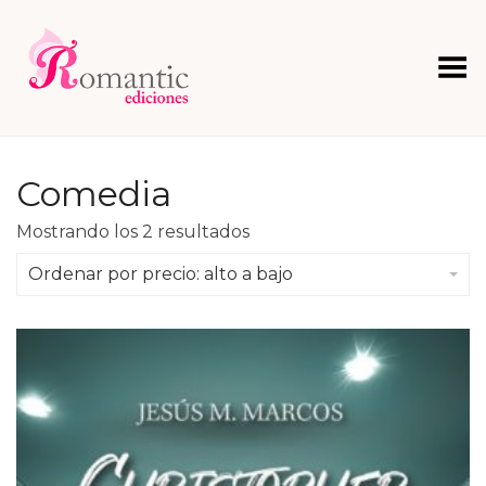
Menú
Comedia
Ordenado
Mostrando los 2 resultados
por
precio:
Ordenar por precio: alto a bajo
alto
a
bajo