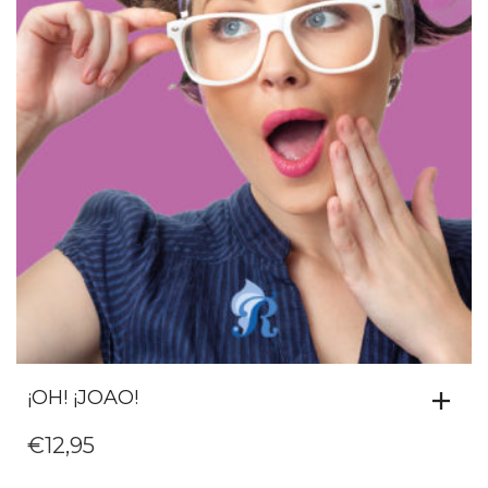
¡OH! ¡JOAO!
€
12,95