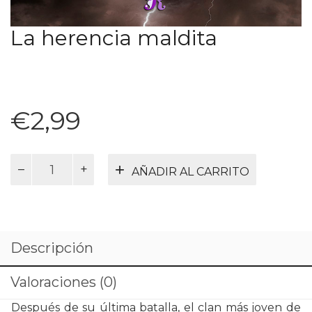
La herencia maldita
€
2,99
La
AÑADIR AL CARRITO
herencia
maldita
cantidad
Descripción
Valoraciones (0)
Después de su última batalla, el clan más joven de