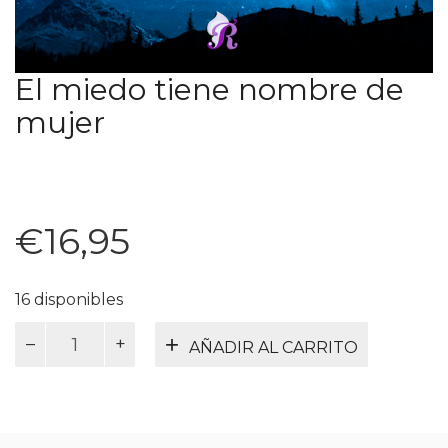
El miedo tiene nombre de
mujer
€
16,95
16 disponibles
El
AÑADIR AL CARRITO
miedo
tiene
nombre
de
mujer