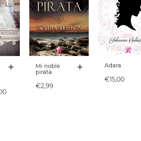
Adara
Mi noble
pirata
o
€
15,00
€
2,99
EL
,00
CIO
PRECIO
GINAL
ACTUAL
:
ES:
95.
€15,00.