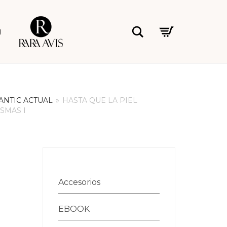
Rara Avis
Buscar
g
NTIC ACTUAL
»
HASTA QUE LA PIEL
SMAS I
Accesorios
EBOOK