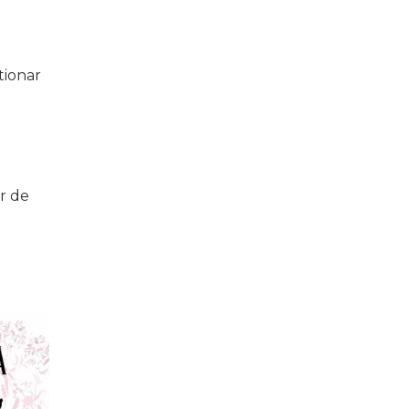
tionar
r de