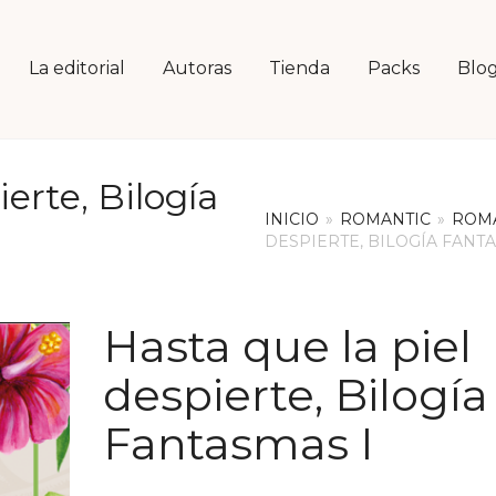
La editorial
Autoras
Tienda
Packs
Blo
ierte, Bilogía
INICIO
»
ROMANTIC
»
ROMA
DESPIERTE, BILOGÍA FANTA
Hasta que la piel
despierte, Bilogía
Fantasmas I