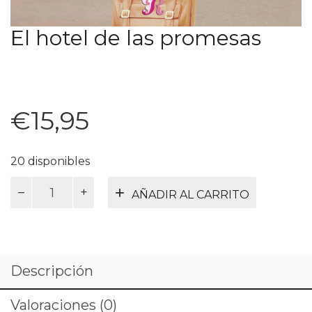
El hotel de las promesas
€
15,95
20 disponibles
El
AÑADIR AL CARRITO
hotel
de
las
promesas
cantidad
Descripción
Valoraciones (0)