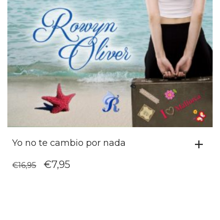
Yo no te cambio por nada
EL
EL
€
7,95
€
16,95
PRECIO
PRECIO
ORIGINAL
ACTUAL
ERA:
ES:
€16,95.
€7,95.