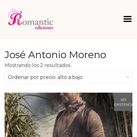
Menú
José Antonio Moreno
Ordenado
Mostrando los 2 resultados
por
precio:
Ordenar por precio: alto a bajo
alto
a
bajo
SIN
EXISTENCIAS