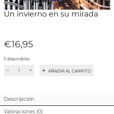
Un invierno en su mirada
€
16,95
5 disponibles
Un
AÑADIR AL CARRITO
invierno
en
su
mirada
cantidad
Descripción
Valoraciones (0)