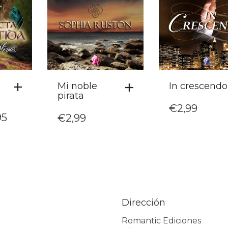
Mi noble
In crescendo
pirata
€
2,99
EL
95
€
2,99
CIO
PRECIO
GINAL
ACTUAL
:
ES:
00.
€7,95.
Dirección
Romantic Ediciones