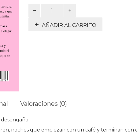
25
citas
y
AÑADIR AL CARRITO
un
café
cantidad
nal
Valoraciones (0)
l desengaño.
ieren, noches que empiezan con un café y terminan con 