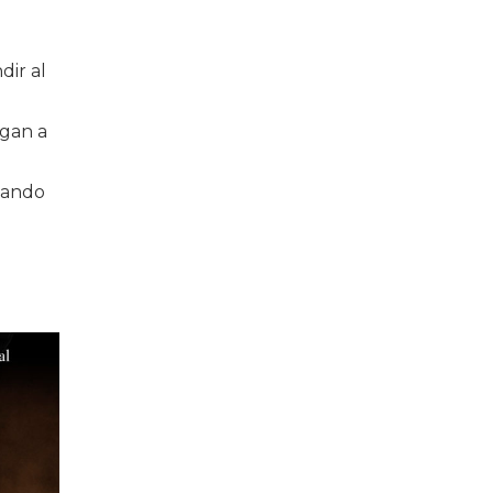
dir al
igan a
cuando