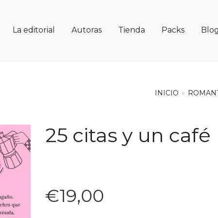
La editorial
Autoras
Tienda
Packs
Blo
INICIO
»
ROMANT
25 citas y un café
€
19,00