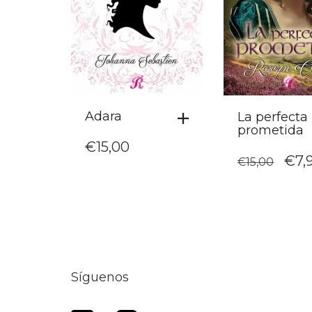
Adara
La perfecta
prometida
€
15,00
EL
€
7,
€
15,00
PRE
ORI
ERA
€15,
Síguenos