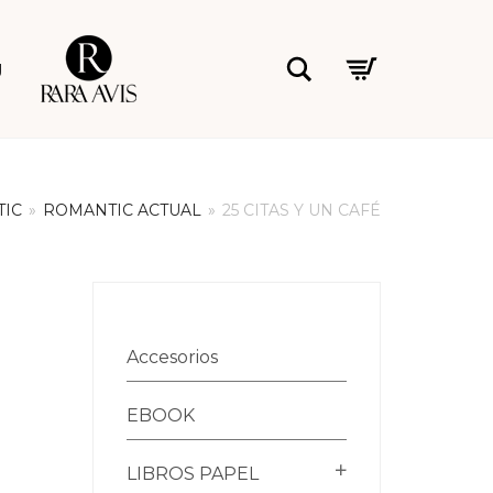
Rara Avis
Buscar
g
IC
»
ROMANTIC ACTUAL
»
25 CITAS Y UN CAFÉ
Accesorios
EBOOK
LIBROS PAPEL