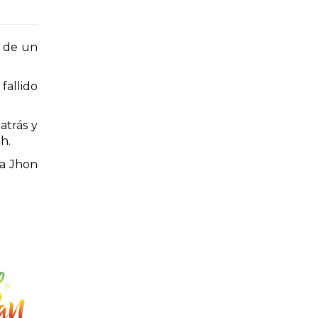
e de un
fallido
atrás y
h.
 a Jhon