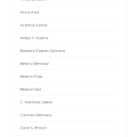
Anna Aiza
Arantxa García
Arelys Y. Guerra
Bárbara Padrón Santana
Beatriz Berrocal
Beatriz Frías
Beatriz Saiz
C. Martínez Ubero
Carmen Alemany
Carol S. Brown