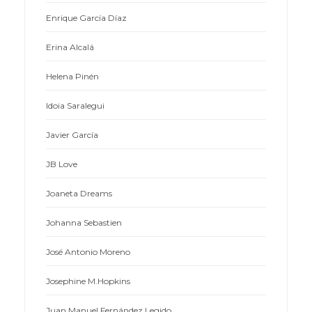
Enrique García Díaz
Erina Alcalá
Helena Pinén
Idoia Saralegui
Javier García
JB Love
Joaneta Dreams
Johanna Sebastien
José Antonio Moreno
Josephine M.Hopkins
Juan Manuel Fernández Legido