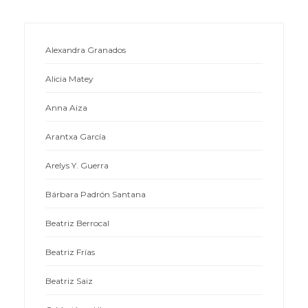
Alexandra Granados
Alicia Matey
Anna Aiza
Arantxa García
Arelys Y. Guerra
Bárbara Padrón Santana
Beatriz Berrocal
Beatriz Frías
Beatriz Saiz