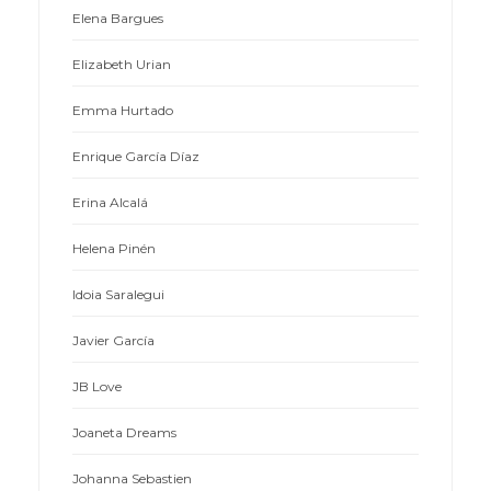
Elena Bargues
Elizabeth Urian
Emma Hurtado
Enrique García Díaz
Erina Alcalá
Helena Pinén
Idoia Saralegui
Javier García
JB Love
Joaneta Dreams
Johanna Sebastien