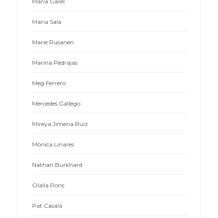
María Garel
Maria Sala
Marie Rusanen
Marina Pedrajas
Meg Ferrero
Mercedes Gallego
Mireya Jimena Ruíz
Mònica Linares
Nathan Burkhard
Olalla Pons
Pat Casalà