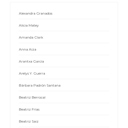
Alexandra Granados
Alicia Matey
Amanda Clark
Anna Aiza
Arantxa García
Arelys Y. Guerra
Bárbara Padrón Santana
Beatriz Berrocal
Beatriz Frías
Beatriz Saiz