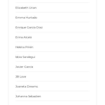
Elizabeth Urian
Emma Hurtado
Enrique García Díaz
Erina Alcalá
Helena Pinén
Idoia Saralegui
Javier García
JB Love
Joaneta Dreams
Johanna Sebastien