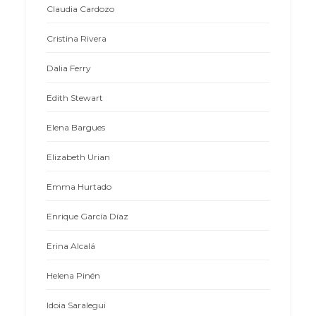
Claudia Cardozo
Cristina Rivera
Dalia Ferry
Edith Stewart
Elena Bargues
Elizabeth Urian
Emma Hurtado
Enrique García Díaz
Erina Alcalá
Helena Pinén
Idoia Saralegui