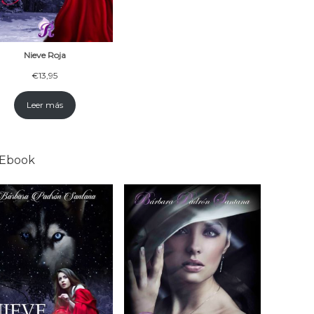
Nieve Roja
€
13,95
Leer más
 Ebook