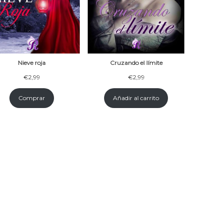
Nieve roja
Cruzando el límite
€
2,99
€
2,99
Comprar
Añadir al carrito