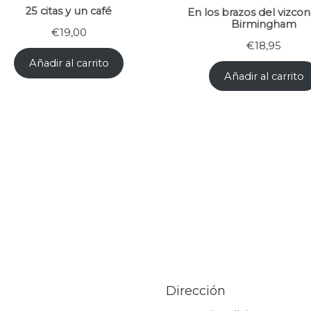
25 citas y un café
En los brazos del vizco
Birmingham
€
19,00
€
18,95
Añadir al carrito
Añadir al carrito
Dirección