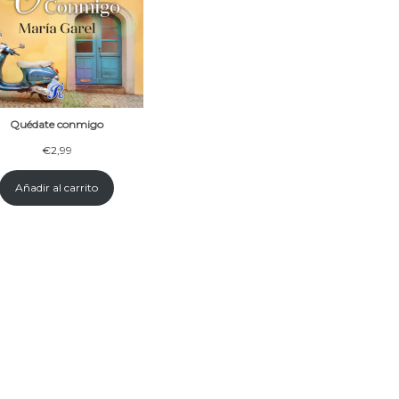
Quédate conmigo
€
2,99
Añadir al carrito