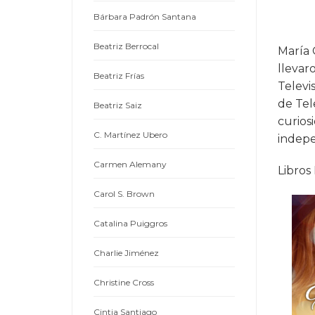
Bárbara Padrón Santana
Beatriz Berrocal
María 
llevar
Beatriz Frías
Televi
de Tel
Beatriz Saiz
curios
C. Martínez Ubero
indepe
Carmen Alemany
Libros
Carol S. Brown
Catalina Puiggros
Charlie Jiménez
Christine Cross
Cintia Santiago