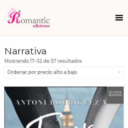
Menú
Narrativa
Ordenado
Mostrando 17–32 de 37 resultados
por
precio:
Ordenar por precio: alto a bajo
alto
a
bajo
SE PUEDE
RESERVAR