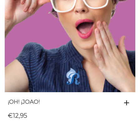
¡OH! ¡JOAO!
€
12,95